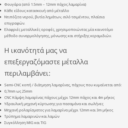
Φουγάρα (από 1.5mm – 12mm πάχος λαμαρίνα)
Κάθε είδους κατασκευή από μέταλλο
Ντιπόζιτα νερού, βυτία λημάτων, σιλό τσιμέντου, πλαίσια
επιγραφών.
Ελαφριές μεταλλικές οροφές, χρησιμοποιώντας μία καινοτόμο
μέθοδο συναρμολόγησης, μόνωσης και στήριξης κεραμιδιών.
Η ικανότητά μας να
επεξεργαζόμαστε μέταλλα
περιλαμβάνει:
Semi-CNC κοπή / διάτμηση λαμαρίνας, πάχους που κυμαίνεται από:
0,7mm ως 25mm
CNC Κάμψη λαμαρίνας πάχους μέχρι 12mm πάχος και 4m μήκος
Υδραυλική μηχανή κύρτωσης για πασαμάνα και σωλήνες
Μηχανή ρολαρίσματος για λαμαρίνα μέχρι 12mm και 3m μήκος
Τρύπημα λαμαρινών και λαμών
Συγκόλληση MIG και TIG